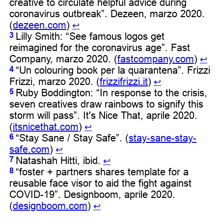
creative to circulate helpful advice during
coronavirus outbreak”. Dezeen, marzo 2020.
(
dezeen.com
)
↩︎
Lilly Smith: “See famous logos get
3
reimagined for the coronavirus age”. Fast
Company, marzo 2020. (
fastcompany.com
)
↩︎
“Un colouring book per la quarantena”. Frizzi
4
Frizzi, marzo 2020. (
frizzifrizzi.it
)
↩︎
Ruby Boddington: “In response to the crisis,
5
seven creatives draw rainbows to signify this
storm will pass”. It's Nice That, aprile 2020.
(
itsnicethat.com
)
↩︎
“Stay Sane / Stay Safe”. (
stay-sane-stay-
6
safe.com
)
↩︎
Natashah Hitti, ibid.
7
↩︎
“foster + partners shares template for a
8
reusable face visor to aid the fight against
COVID-19”. Designboom, aprile 2020.
(
designboom.com
)
↩︎